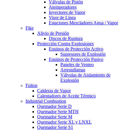
Válvulas de Pistón
Atemperadores
Inyectores de Vapor
Visor de Línea
Estaciones Mezcladores Agua / Vapor
Fike
Alivio de Presión
Discos de Ruptura
Protección Contra Explosiones
Equipos de Protección Activo
Supresores de Explosión
Equipos de Protección Pasivo
Paneles de Venteo
Arrestallamas
Válvulas de Aislamiento de
Explosión
Fulton
Calderas de Vapor
Calentadores de Aceite Térmico
Industrial Combustion
Quemador Serie D
Quemador Serie MTH
Quemador Serie M
Quemador Serie XL y LNXL
Quemador Serie S1