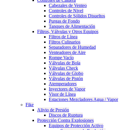
Controles de Caldera
Cabezales de Venteo
Controles de Nivel
Controles de Sólidos Disueltos
Purgas de Fondo
Tanques de Alimentación
Filtros, Válvulas y Otros Equipos
Filtros de Línea
Filtros Culinarios
Separadores de Humedad
Venteadores de Aire
Rompe Vacío
Válvulas de Bola
Válvulas Check
Válvulas de Globo
Válvulas de Pistón
Atemperadores
Inyectores de Vapor
Visor de Línea
Estaciones Mezcladores Agua / Vapor
Fike
Alivio de Presión
Discos de Ruptura
Protección Contra Explosiones
Equipos de Protección Activo