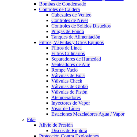
Bombas de Condensado
Controles de Caldera
Cabezales de Venteo
Controles de Nivel
Controles de Sólidos Disueltos
Purgas de Fondo
Tanques de Alimentación
Filtros, Válvulas y Otros Equipos
Filtros de Línea
Filtros Culinarios
Separadores de Humedad
Venteadores de Aire
Rompe Vacío
Válvulas de Bola
Válvulas Check
Válvulas de Globo
Válvulas de Pistón
Atemperadores
Inyectores de Vapor
Visor de Línea
Estaciones Mezcladores Agua / Vapor
Fike
Alivio de Presión
Discos de Ruptura
Protección Contra Explosiones