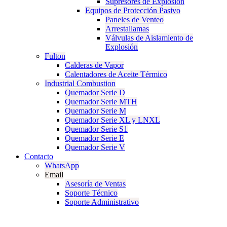
Supresores de Explosión
Equipos de Protección Pasivo
Paneles de Venteo
Arrestallamas
Válvulas de Aislamiento de
Explosión
Fulton
Calderas de Vapor
Calentadores de Aceite Térmico
Industrial Combustion
Quemador Serie D
Quemador Serie MTH
Quemador Serie M
Quemador Serie XL y LNXL
Quemador Serie S1
Quemador Serie E
Quemador Serie V
Contacto
WhatsApp
Email
Asesoría de Ventas
Soporte Técnico
Soporte Administrativo