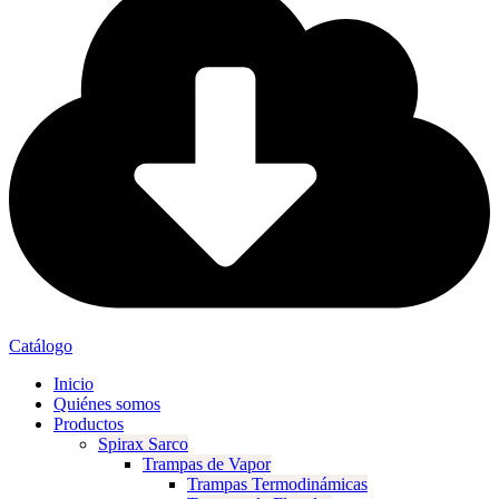
Catálogo
Inicio
Quiénes somos
Productos
Spirax Sarco
Trampas de Vapor
Trampas Termodinámicas