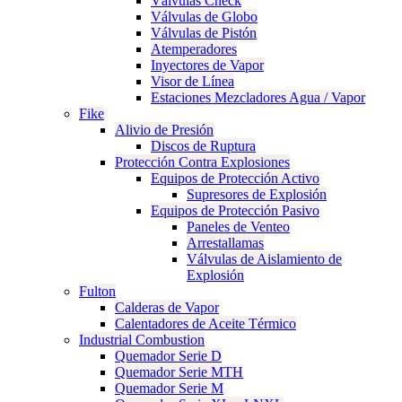
Válvulas Check
Válvulas de Globo
Válvulas de Pistón
Atemperadores
Inyectores de Vapor
Visor de Línea
Estaciones Mezcladores Agua / Vapor
Fike
Alivio de Presión
Discos de Ruptura
Protección Contra Explosiones
Equipos de Protección Activo
Supresores de Explosión
Equipos de Protección Pasivo
Paneles de Venteo
Arrestallamas
Válvulas de Aislamiento de
Explosión
Fulton
Calderas de Vapor
Calentadores de Aceite Térmico
Industrial Combustion
Quemador Serie D
Quemador Serie MTH
Quemador Serie M