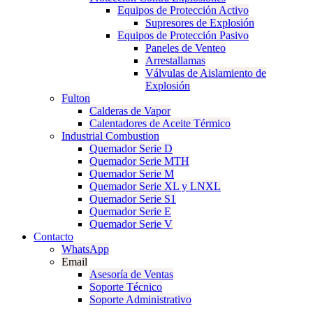
Equipos de Protección Activo
Supresores de Explosión
Equipos de Protección Pasivo
Paneles de Venteo
Arrestallamas
Válvulas de Aislamiento de
Explosión
Fulton
Calderas de Vapor
Calentadores de Aceite Térmico
Industrial Combustion
Quemador Serie D
Quemador Serie MTH
Quemador Serie M
Quemador Serie XL y LNXL
Quemador Serie S1
Quemador Serie E
Quemador Serie V
Contacto
WhatsApp
Email
Asesoría de Ventas
Soporte Técnico
Soporte Administrativo