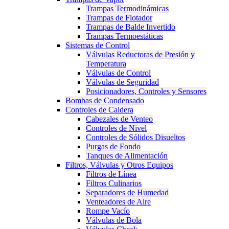
Trampas Termodinámicas
Trampas de Flotador
Trampas de Balde Invertido
Trampas Termoestáticas
Sistemas de Control
Válvulas Reductoras de Presión y
Temperatura
Válvulas de Control
Válvulas de Seguridad
Posicionadores, Controles y Sensores
Bombas de Condensado
Controles de Caldera
Cabezales de Venteo
Controles de Nivel
Controles de Sólidos Disueltos
Purgas de Fondo
Tanques de Alimentación
Filtros, Válvulas y Otros Equipos
Filtros de Línea
Filtros Culinarios
Separadores de Humedad
Venteadores de Aire
Rompe Vacío
Válvulas de Bola