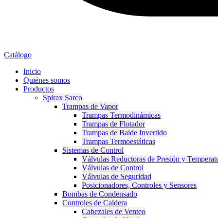
Catálogo
Inicio
Quiénes somos
Productos
Spirax Sarco
Trampas de Vapor
Trampas Termodinámicas
Trampas de Flotador
Trampas de Balde Invertido
Trampas Termoestáticas
Sistemas de Control
Válvulas Reductoras de Presión y Temperat
Válvulas de Control
Válvulas de Seguridad
Posicionadores, Controles y Sensores
Bombas de Condensado
Controles de Caldera
Cabezales de Venteo