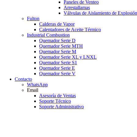
Paneles de Venteo
Arrestallamas
Válvulas de Aislamiento de Explosió
Fulton
Calderas de Vapor
Calentadores de Aceite Térmico
Industrial Combustion
Quemador Serie D
Quemador Serie MTH
Quemador Serie M
Quemador Serie XL y LNXL
Quemador Serie S1
Quemador Serie E
Quemador Serie V
Contacto
WhatsApp
Email
Asesoría de Ventas
Soporte Técnico
Soporte Administrativo