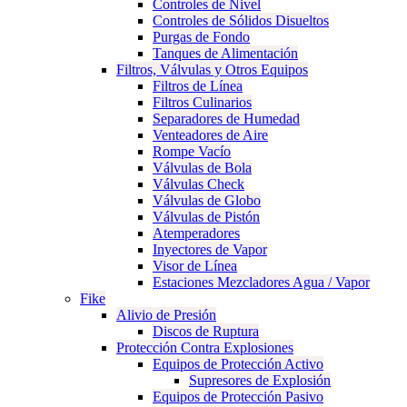
Controles de Nivel
Controles de Sólidos Disueltos
Purgas de Fondo
Tanques de Alimentación
Filtros, Válvulas y Otros Equipos
Filtros de Línea
Filtros Culinarios
Separadores de Humedad
Venteadores de Aire
Rompe Vacío
Válvulas de Bola
Válvulas Check
Válvulas de Globo
Válvulas de Pistón
Atemperadores
Inyectores de Vapor
Visor de Línea
Estaciones Mezcladores Agua / Vapor
Fike
Alivio de Presión
Discos de Ruptura
Protección Contra Explosiones
Equipos de Protección Activo
Supresores de Explosión
Equipos de Protección Pasivo