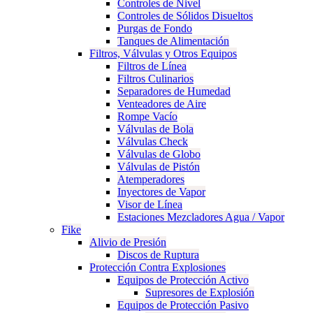
Controles de Nivel
Controles de Sólidos Disueltos
Purgas de Fondo
Tanques de Alimentación
Filtros, Válvulas y Otros Equipos
Filtros de Línea
Filtros Culinarios
Separadores de Humedad
Venteadores de Aire
Rompe Vacío
Válvulas de Bola
Válvulas Check
Válvulas de Globo
Válvulas de Pistón
Atemperadores
Inyectores de Vapor
Visor de Línea
Estaciones Mezcladores Agua / Vapor
Fike
Alivio de Presión
Discos de Ruptura
Protección Contra Explosiones
Equipos de Protección Activo
Supresores de Explosión
Equipos de Protección Pasivo