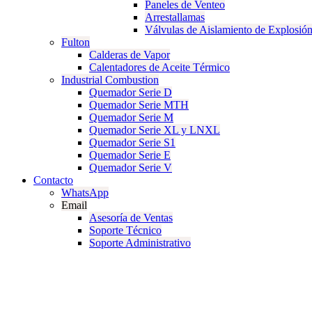
Paneles de Venteo
Arrestallamas
Válvulas de Aislamiento de Explosió
Fulton
Calderas de Vapor
Calentadores de Aceite Térmico
Industrial Combustion
Quemador Serie D
Quemador Serie MTH
Quemador Serie M
Quemador Serie XL y LNXL
Quemador Serie S1
Quemador Serie E
Quemador Serie V
Contacto
WhatsApp
Email
Asesoría de Ventas
Soporte Técnico
Soporte Administrativo