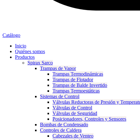
Catálogo
Inicio
Quiénes somos
Productos
Spirax Sarco
Trampas de Vapor
Trampas Termodinámicas
Trampas de Flotador
Trampas de Balde Invertido
Trampas Termoestáticas
Sistemas de Control
Válvulas Reductoras de Presión y Temperat
Válvulas de Control
Válvulas de Seguridad
Posicionadores, Controles y Sensores
Bombas de Condensado
Controles de Caldera
Cabezales de Venteo