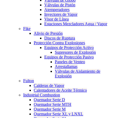
Válvulas de Globo
Válvulas de Pistón
Atemperadores
Inyectores de Vapor
Visor de Línea
Estaciones Mezcladores Agua / Vapor
Fike
Alivio de Presión
Discos de Ruptura
Protección Contra Explosiones
Equipos de Protección Activo
Supresores de Explosión
Equipos de Protección Pasivo
Paneles de Venteo
Arrestallamas
Válvulas de Aislamiento de
Explosión
Fulton
Calderas de Vapor
Calentadores de Aceite Térmico
Industrial Combustion
Quemador Serie D
Quemador Serie MTH
Quemador Serie M
Quemador Serie XL y LNXL