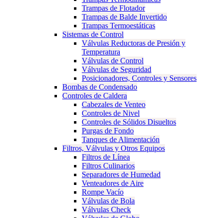
Trampas de Flotador
Trampas de Balde Invertido
Trampas Termoestáticas
Sistemas de Control
Válvulas Reductoras de Presión y
Temperatura
Válvulas de Control
Válvulas de Seguridad
Posicionadores, Controles y Sensores
Bombas de Condensado
Controles de Caldera
Cabezales de Venteo
Controles de Nivel
Controles de Sólidos Disueltos
Purgas de Fondo
Tanques de Alimentación
Filtros, Válvulas y Otros Equipos
Filtros de Línea
Filtros Culinarios
Separadores de Humedad
Venteadores de Aire
Rompe Vacío
Válvulas de Bola
Válvulas Check