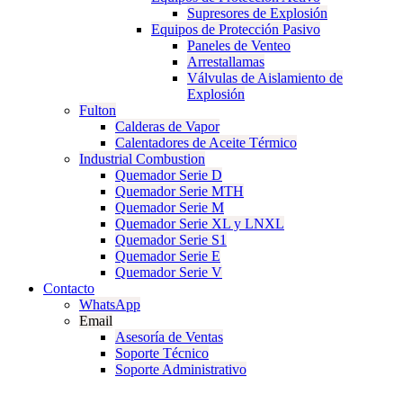
Supresores de Explosión
Equipos de Protección Pasivo
Paneles de Venteo
Arrestallamas
Válvulas de Aislamiento de
Explosión
Fulton
Calderas de Vapor
Calentadores de Aceite Térmico
Industrial Combustion
Quemador Serie D
Quemador Serie MTH
Quemador Serie M
Quemador Serie XL y LNXL
Quemador Serie S1
Quemador Serie E
Quemador Serie V
Contacto
WhatsApp
Email
Asesoría de Ventas
Soporte Técnico
Soporte Administrativo