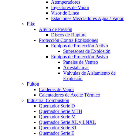
Atemperadores
Inyectores de Vapor
Visor de Línea
Estaciones Mezcladores Agua / Vapor
Fike
Alivio de Presión
Discos de Ruptura
Protección Contra Explosiones
Equipos de Protección Activo
Supresores de Explosión
Equipos de Protección Pasivo
Paneles de Venteo
Arrestallamas
Válvulas de Aislamiento de
Explosión
Fulton
Calderas de Vapor
Calentadores de Aceite Térmico
Industrial Combustion
Quemador Serie D
Quemador Serie MTH
Quemador Serie M
Quemador Serie XL y LNXL
Quemador Serie S1
Quemador Serie E