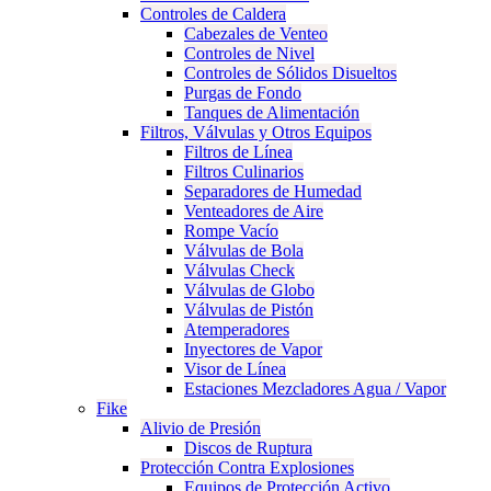
Controles de Caldera
Cabezales de Venteo
Controles de Nivel
Controles de Sólidos Disueltos
Purgas de Fondo
Tanques de Alimentación
Filtros, Válvulas y Otros Equipos
Filtros de Línea
Filtros Culinarios
Separadores de Humedad
Venteadores de Aire
Rompe Vacío
Válvulas de Bola
Válvulas Check
Válvulas de Globo
Válvulas de Pistón
Atemperadores
Inyectores de Vapor
Visor de Línea
Estaciones Mezcladores Agua / Vapor
Fike
Alivio de Presión
Discos de Ruptura
Protección Contra Explosiones
Equipos de Protección Activo