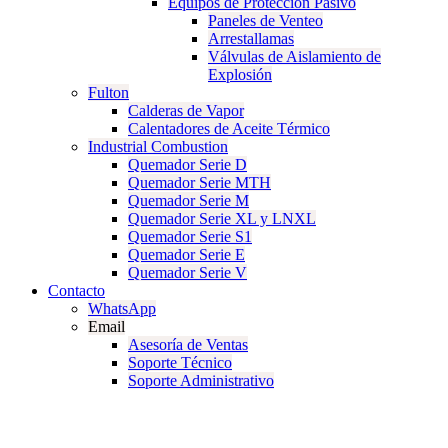
Equipos de Protección Pasivo
Paneles de Venteo
Arrestallamas
Válvulas de Aislamiento de
Explosión
Fulton
Calderas de Vapor
Calentadores de Aceite Térmico
Industrial Combustion
Quemador Serie D
Quemador Serie MTH
Quemador Serie M
Quemador Serie XL y LNXL
Quemador Serie S1
Quemador Serie E
Quemador Serie V
Contacto
WhatsApp
Email
Asesoría de Ventas
Soporte Técnico
Soporte Administrativo