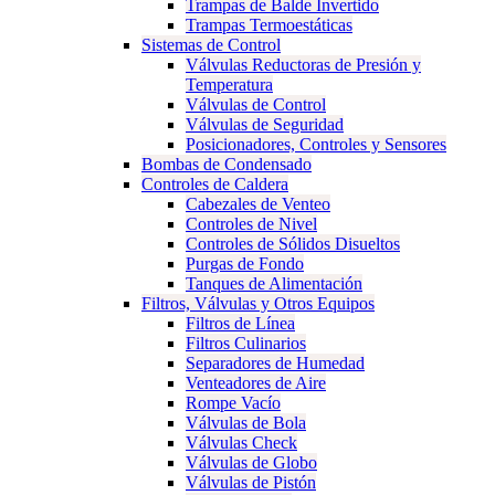
Trampas de Balde Invertido
Trampas Termoestáticas
Sistemas de Control
Válvulas Reductoras de Presión y
Temperatura
Válvulas de Control
Válvulas de Seguridad
Posicionadores, Controles y Sensores
Bombas de Condensado
Controles de Caldera
Cabezales de Venteo
Controles de Nivel
Controles de Sólidos Disueltos
Purgas de Fondo
Tanques de Alimentación
Filtros, Válvulas y Otros Equipos
Filtros de Línea
Filtros Culinarios
Separadores de Humedad
Venteadores de Aire
Rompe Vacío
Válvulas de Bola
Válvulas Check
Válvulas de Globo
Válvulas de Pistón