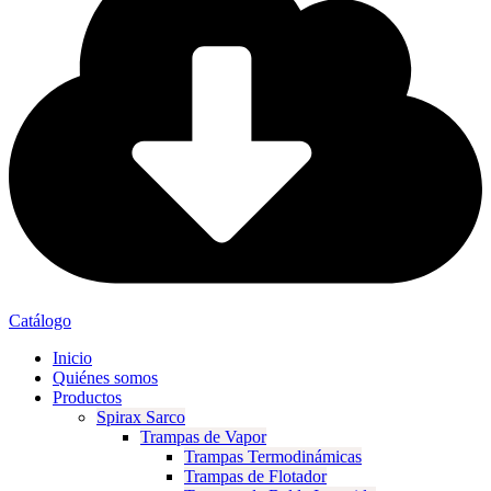
Catálogo
Inicio
Quiénes somos
Productos
Spirax Sarco
Trampas de Vapor
Trampas Termodinámicas
Trampas de Flotador