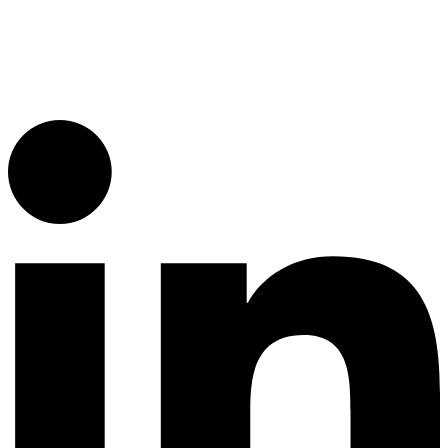
RIF: J-30255264-8