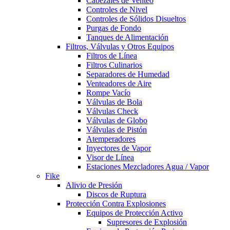
Cabezales de Venteo
Controles de Nivel
Controles de Sólidos Disueltos
Purgas de Fondo
Tanques de Alimentación
Filtros, Válvulas y Otros Equipos
Filtros de Línea
Filtros Culinarios
Separadores de Humedad
Venteadores de Aire
Rompe Vacío
Válvulas de Bola
Válvulas Check
Válvulas de Globo
Válvulas de Pistón
Atemperadores
Inyectores de Vapor
Visor de Línea
Estaciones Mezcladores Agua / Vapor
Fike
Alivio de Presión
Discos de Ruptura
Protección Contra Explosiones
Equipos de Protección Activo
Supresores de Explosión