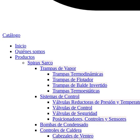
Catálogo
Inicio
Quiénes somos
Productos
Spirax Sarco
Trampas de Vapor
Trampas Termodinámicas
Trampas de Flotador
Trampas de Balde Invertido
Trampas Termoestáticas
Sistemas de Control
Válvulas Reductoras de Presión y Temperat
Válvulas de Control
Válvulas de Seguridad
Posicionadores, Controles y Sensores
Bombas de Condensado
Controles de Caldera
Cabezales de Venteo