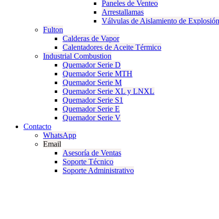
Paneles de Venteo
Arrestallamas
Válvulas de Aislamiento de Explosió
Fulton
Calderas de Vapor
Calentadores de Aceite Térmico
Industrial Combustion
Quemador Serie D
Quemador Serie MTH
Quemador Serie M
Quemador Serie XL y LNXL
Quemador Serie S1
Quemador Serie E
Quemador Serie V
Contacto
WhatsApp
Email
Asesoría de Ventas
Soporte Técnico
Soporte Administrativo