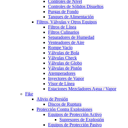
Controles de Nivel
Controles de Sólidos Disueltos
Purgas de Fondo
Tanques de Alimentación
Filtros, Válvulas y Otros Equipos
Filtros de Línea
Filtros Culinarios
Separadores de Humedad
Venteadores de Aire
Rompe Vacío
Válvulas de Bola
Válvulas Check
Válvulas de Globo
Válvulas de Pistón
Atemperadores
Inyectores de Vapor
Visor de Línea
Estaciones Mezcladores Agua / Vapor
Fike
Alivio de Presión
Discos de Ruptura
Protección Contra Explosiones
Equipos de Protección Activo
Supresores de Explosión
Equipos de Protección Pasivo