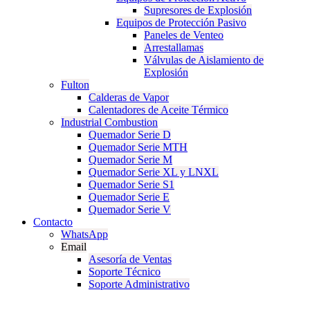
Supresores de Explosión
Equipos de Protección Pasivo
Paneles de Venteo
Arrestallamas
Válvulas de Aislamiento de
Explosión
Fulton
Calderas de Vapor
Calentadores de Aceite Térmico
Industrial Combustion
Quemador Serie D
Quemador Serie MTH
Quemador Serie M
Quemador Serie XL y LNXL
Quemador Serie S1
Quemador Serie E
Quemador Serie V
Contacto
WhatsApp
Email
Asesoría de Ventas
Soporte Técnico
Soporte Administrativo