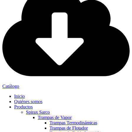
Catálogo
Inicio
Quiénes somos
Productos
Spirax Sarco
Trampas de Vapor
Trampas Termodinámicas
Trampas de Flotador