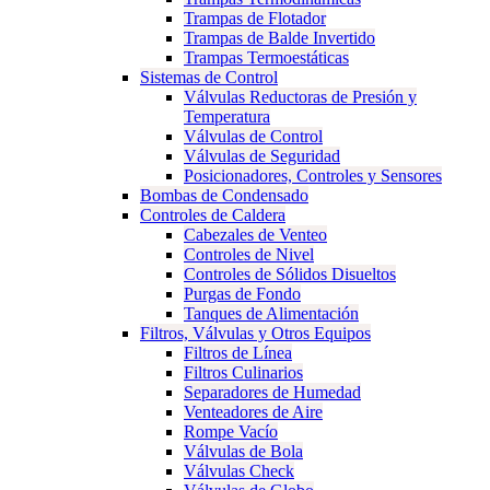
Trampas de Flotador
Trampas de Balde Invertido
Trampas Termoestáticas
Sistemas de Control
Válvulas Reductoras de Presión y
Temperatura
Válvulas de Control
Válvulas de Seguridad
Posicionadores, Controles y Sensores
Bombas de Condensado
Controles de Caldera
Cabezales de Venteo
Controles de Nivel
Controles de Sólidos Disueltos
Purgas de Fondo
Tanques de Alimentación
Filtros, Válvulas y Otros Equipos
Filtros de Línea
Filtros Culinarios
Separadores de Humedad
Venteadores de Aire
Rompe Vacío
Válvulas de Bola
Válvulas Check