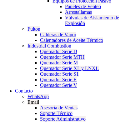
Equipos de Protección Pasivo
Paneles de Venteo
Arrestallamas
Válvulas de Aislamiento de
Explosión
Fulton
Calderas de Vapor
Calentadores de Aceite Térmico
Industrial Combustion
Quemador Serie D
Quemador Serie MTH
Quemador Serie M
Quemador Serie XL y LNXL
Quemador Serie S1
Quemador Serie E
Quemador Serie V
Contacto
WhatsApp
Email
Asesoría de Ventas
Soporte Técnico
Soporte Administrativo