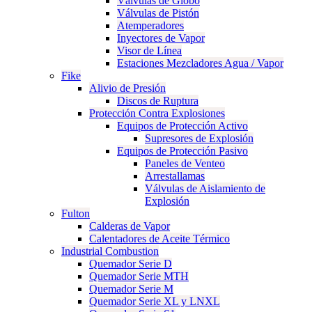
Válvulas de Globo
Válvulas de Pistón
Atemperadores
Inyectores de Vapor
Visor de Línea
Estaciones Mezcladores Agua / Vapor
Fike
Alivio de Presión
Discos de Ruptura
Protección Contra Explosiones
Equipos de Protección Activo
Supresores de Explosión
Equipos de Protección Pasivo
Paneles de Venteo
Arrestallamas
Válvulas de Aislamiento de
Explosión
Fulton
Calderas de Vapor
Calentadores de Aceite Térmico
Industrial Combustion
Quemador Serie D
Quemador Serie MTH
Quemador Serie M
Quemador Serie XL y LNXL