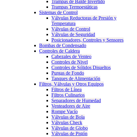
Trampas de Balde Invertido
Trampas Termoestáticas
Sistemas de Control
Válvulas Reductoras de Presión y
Temperatura
Válvulas de Control
Válvulas de Seguridad
Posicionadores, Controles y Sensores
Bombas de Condensado
Controles de Caldera
Cabezales de Venteo
Controles de Nivel
Controles de Sólidos Disueltos
Purgas de Fondo
Tanques de Alimentación
Filtros, Válvulas y Otros Equipos
Filtros de Línea
Filtros Culinarios
Separadores de Humedad
Venteadores de Aire
Rompe Vacío
Válvulas de Bola
Válvulas Check
Válvulas de Globo
Válvulas de Pistón