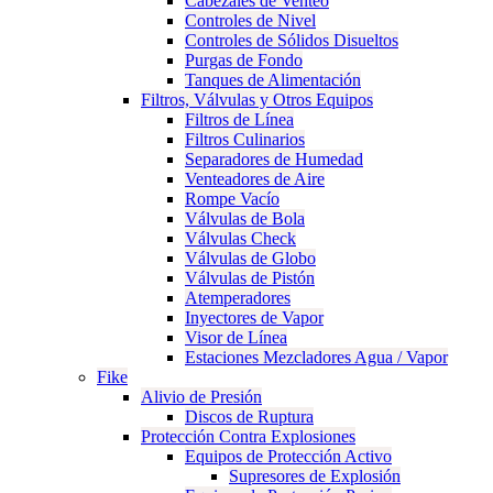
Cabezales de Venteo
Controles de Nivel
Controles de Sólidos Disueltos
Purgas de Fondo
Tanques de Alimentación
Filtros, Válvulas y Otros Equipos
Filtros de Línea
Filtros Culinarios
Separadores de Humedad
Venteadores de Aire
Rompe Vacío
Válvulas de Bola
Válvulas Check
Válvulas de Globo
Válvulas de Pistón
Atemperadores
Inyectores de Vapor
Visor de Línea
Estaciones Mezcladores Agua / Vapor
Fike
Alivio de Presión
Discos de Ruptura
Protección Contra Explosiones
Equipos de Protección Activo
Supresores de Explosión