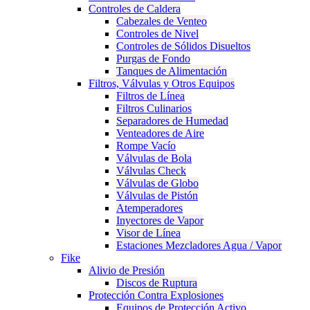
Controles de Caldera
Cabezales de Venteo
Controles de Nivel
Controles de Sólidos Disueltos
Purgas de Fondo
Tanques de Alimentación
Filtros, Válvulas y Otros Equipos
Filtros de Línea
Filtros Culinarios
Separadores de Humedad
Venteadores de Aire
Rompe Vacío
Válvulas de Bola
Válvulas Check
Válvulas de Globo
Válvulas de Pistón
Atemperadores
Inyectores de Vapor
Visor de Línea
Estaciones Mezcladores Agua / Vapor
Fike
Alivio de Presión
Discos de Ruptura
Protección Contra Explosiones
Equipos de Protección Activo