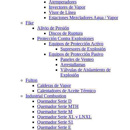
Atemperadores
Inyectores de Vapor
Visor de Línea
Estaciones Mezcladores Agua / Vapor
Fike
Alivio de Presión
Discos de Ruptura
Protección Contra Explosiones
Equipos de Protección Activo
Supresores de Explosión
Equipos de Protección Pasivo
Paneles de Venteo
Arrestallamas
Válvulas de Aislamiento de
Explosión
Fulton
Calderas de Vapor
Calentadores de Aceite Térmico
Industrial Combustion
Quemador Serie D
Quemador Serie MTH
Quemador Serie M
Quemador Serie XL y LNXL
Quemador Serie S1
Quemador Serie E