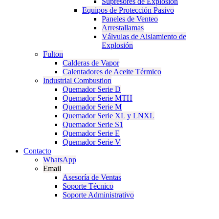
Supresores de Explosión
Equipos de Protección Pasivo
Paneles de Venteo
Arrestallamas
Válvulas de Aislamiento de
Explosión
Fulton
Calderas de Vapor
Calentadores de Aceite Térmico
Industrial Combustion
Quemador Serie D
Quemador Serie MTH
Quemador Serie M
Quemador Serie XL y LNXL
Quemador Serie S1
Quemador Serie E
Quemador Serie V
Contacto
WhatsApp
Email
Asesoría de Ventas
Soporte Técnico
Soporte Administrativo