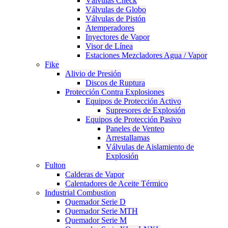
Válvulas Check
Válvulas de Globo
Válvulas de Pistón
Atemperadores
Inyectores de Vapor
Visor de Línea
Estaciones Mezcladores Agua / Vapor
Fike
Alivio de Presión
Discos de Ruptura
Protección Contra Explosiones
Equipos de Protección Activo
Supresores de Explosión
Equipos de Protección Pasivo
Paneles de Venteo
Arrestallamas
Válvulas de Aislamiento de
Explosión
Fulton
Calderas de Vapor
Calentadores de Aceite Térmico
Industrial Combustion
Quemador Serie D
Quemador Serie MTH
Quemador Serie M