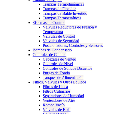
Trampas Termodinámicas
Trampas de Flotador
Trampas de Balde Invertido
Trampas Termoestáticas
Sistemas de Control
Válvulas Reductoras de Presión y
Temperatura
Válvulas de Control
Válvulas de Seguridad
Posicionadores, Controles y Sensores
Bombas de Condensado
Controles de Caldera
Cabezales de Venteo
Controles de Nivel
Controles de Sólidos Disueltos
Purgas de Fondo
Tanques de Alimentación
Filtros, Válvulas y Otros Equipos
Filtros de Línea
Filtros Culinarios
Separadores de Humedad
Venteadores de Aire
Rompe Vacío
Válvulas de Bola