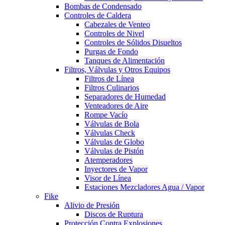
Bombas de Condensado
Controles de Caldera
Cabezales de Venteo
Controles de Nivel
Controles de Sólidos Disueltos
Purgas de Fondo
Tanques de Alimentación
Filtros, Válvulas y Otros Equipos
Filtros de Línea
Filtros Culinarios
Separadores de Humedad
Venteadores de Aire
Rompe Vacío
Válvulas de Bola
Válvulas Check
Válvulas de Globo
Válvulas de Pistón
Atemperadores
Inyectores de Vapor
Visor de Línea
Estaciones Mezcladores Agua / Vapor
Fike
Alivio de Presión
Discos de Ruptura
Protección Contra Explosiones