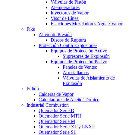
Válvulas de Pistón
Atemperadores
Inyectores de Vapor
Visor de Línea
Estaciones Mezcladores Agua / Vapor
Fike
Alivio de Presión
Discos de Ruptura
Protección Contra Explosiones
Equipos de Protección Activo
Supresores de Explosión
Equipos de Protección Pasivo
Paneles de Venteo
Arrestallamas
Válvulas de Aislamiento de
Explosión
Fulton
Calderas de Vapor
Calentadores de Aceite Térmico
Industrial Combustion
Quemador Serie D
Quemador Serie MTH
Quemador Serie M
Quemador Serie XL y LNXL
Quemador Serie S1