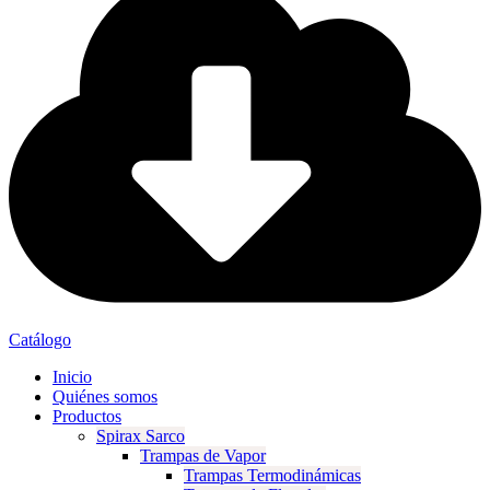
Catálogo
Inicio
Quiénes somos
Productos
Spirax Sarco
Trampas de Vapor
Trampas Termodinámicas