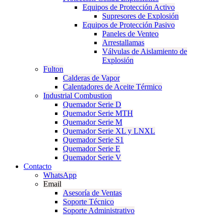
Equipos de Protección Activo
Supresores de Explosión
Equipos de Protección Pasivo
Paneles de Venteo
Arrestallamas
Válvulas de Aislamiento de
Explosión
Fulton
Calderas de Vapor
Calentadores de Aceite Térmico
Industrial Combustion
Quemador Serie D
Quemador Serie MTH
Quemador Serie M
Quemador Serie XL y LNXL
Quemador Serie S1
Quemador Serie E
Quemador Serie V
Contacto
WhatsApp
Email
Asesoría de Ventas
Soporte Técnico
Soporte Administrativo