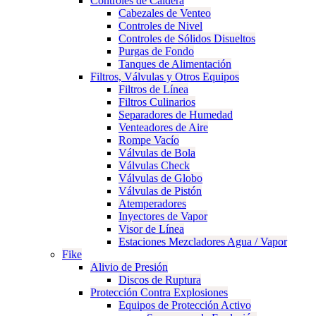
Controles de Caldera
Cabezales de Venteo
Controles de Nivel
Controles de Sólidos Disueltos
Purgas de Fondo
Tanques de Alimentación
Filtros, Válvulas y Otros Equipos
Filtros de Línea
Filtros Culinarios
Separadores de Humedad
Venteadores de Aire
Rompe Vacío
Válvulas de Bola
Válvulas Check
Válvulas de Globo
Válvulas de Pistón
Atemperadores
Inyectores de Vapor
Visor de Línea
Estaciones Mezcladores Agua / Vapor
Fike
Alivio de Presión
Discos de Ruptura
Protección Contra Explosiones
Equipos de Protección Activo