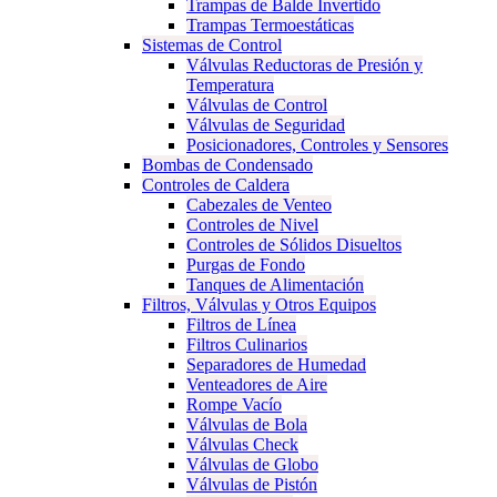
Trampas de Balde Invertido
Trampas Termoestáticas
Sistemas de Control
Válvulas Reductoras de Presión y
Temperatura
Válvulas de Control
Válvulas de Seguridad
Posicionadores, Controles y Sensores
Bombas de Condensado
Controles de Caldera
Cabezales de Venteo
Controles de Nivel
Controles de Sólidos Disueltos
Purgas de Fondo
Tanques de Alimentación
Filtros, Válvulas y Otros Equipos
Filtros de Línea
Filtros Culinarios
Separadores de Humedad
Venteadores de Aire
Rompe Vacío
Válvulas de Bola
Válvulas Check
Válvulas de Globo
Válvulas de Pistón