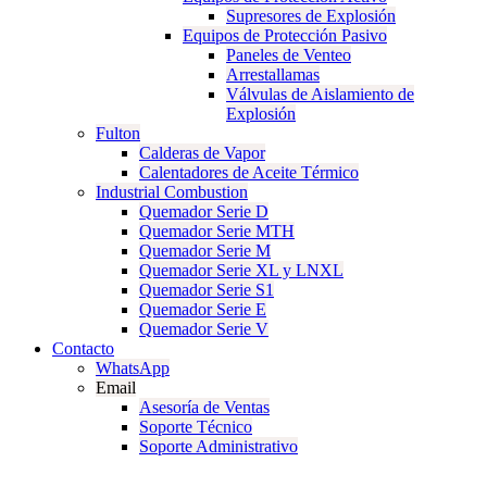
Supresores de Explosión
Equipos de Protección Pasivo
Paneles de Venteo
Arrestallamas
Válvulas de Aislamiento de
Explosión
Fulton
Calderas de Vapor
Calentadores de Aceite Térmico
Industrial Combustion
Quemador Serie D
Quemador Serie MTH
Quemador Serie M
Quemador Serie XL y LNXL
Quemador Serie S1
Quemador Serie E
Quemador Serie V
Contacto
WhatsApp
Email
Asesoría de Ventas
Soporte Técnico
Soporte Administrativo