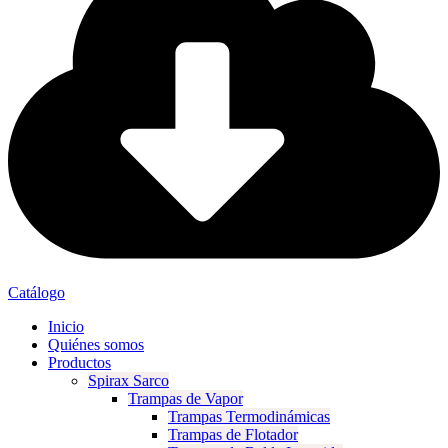
Catálogo
Inicio
Quiénes somos
Productos
Spirax Sarco
Trampas de Vapor
Trampas Termodinámicas
Trampas de Flotador