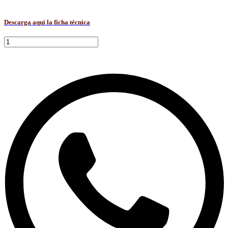
Descarga aquí la ficha técnica
Paneles
de
Venteo
cantidad