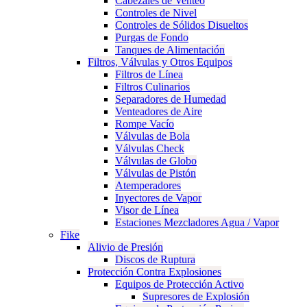
Cabezales de Venteo
Controles de Nivel
Controles de Sólidos Disueltos
Purgas de Fondo
Tanques de Alimentación
Filtros, Válvulas y Otros Equipos
Filtros de Línea
Filtros Culinarios
Separadores de Humedad
Venteadores de Aire
Rompe Vacío
Válvulas de Bola
Válvulas Check
Válvulas de Globo
Válvulas de Pistón
Atemperadores
Inyectores de Vapor
Visor de Línea
Estaciones Mezcladores Agua / Vapor
Fike
Alivio de Presión
Discos de Ruptura
Protección Contra Explosiones
Equipos de Protección Activo
Supresores de Explosión