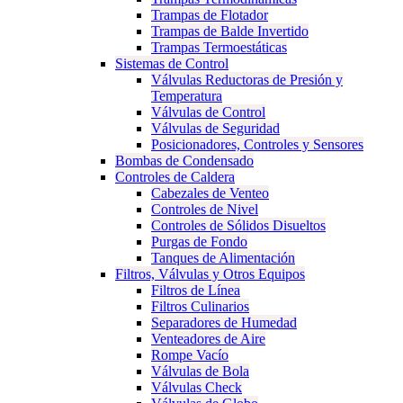
Trampas de Flotador
Trampas de Balde Invertido
Trampas Termoestáticas
Sistemas de Control
Válvulas Reductoras de Presión y
Temperatura
Válvulas de Control
Válvulas de Seguridad
Posicionadores, Controles y Sensores
Bombas de Condensado
Controles de Caldera
Cabezales de Venteo
Controles de Nivel
Controles de Sólidos Disueltos
Purgas de Fondo
Tanques de Alimentación
Filtros, Válvulas y Otros Equipos
Filtros de Línea
Filtros Culinarios
Separadores de Humedad
Venteadores de Aire
Rompe Vacío
Válvulas de Bola
Válvulas Check