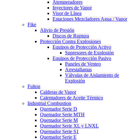
Atemperadores
Inyectores de Vapor
Visor de Línea
Estaciones Mezcladores Agua / Vapor
Fike
Alivio de Presión
Discos de Ruptura
Protección Contra Explosiones
Equipos de Protección Activo
Supresores de Explosión
Equipos de Protección Pasivo
Paneles de Venteo
Arrestallamas
Válvulas de Aislamiento de
Explosión
Fulton
Calderas de Vapor
Calentadores de Aceite Térmico
Industrial Combustion
Quemador Serie D
Quemador Serie MTH
Quemador Serie M
Quemador Serie XL y LNXL
Quemador Serie S1
Quemador Serie E