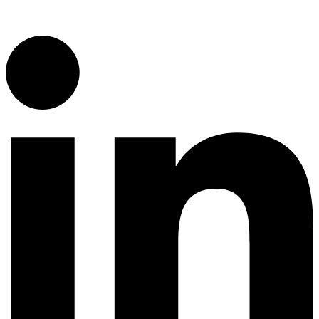
RIF: J-30255264-8