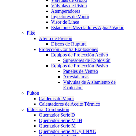
Válvulas de Globo
Válvulas de Pistón
Atemperadores
Inyectores de Vapor
Visor de Línea
Estaciones Mezcladores Agua / Vapor
Fike
Alivio de Presión
Discos de Ruptura
Protección Contra Explosiones
Equipos de Protección Activo
Supresores de Explosión
Equipos de Protección Pasivo
Paneles de Venteo
Arrestallamas
Válvulas de Aislamiento de
Explosión
Fulton
Calderas de Vapor
Calentadores de Aceite Térmico
Industrial Combustion
Quemador Serie D
Quemador Serie MTH
Quemador Serie M
Quemador Serie XL y LNXL