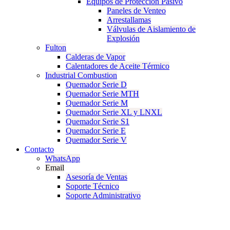
Equipos de Protección Pasivo
Paneles de Venteo
Arrestallamas
Válvulas de Aislamiento de
Explosión
Fulton
Calderas de Vapor
Calentadores de Aceite Térmico
Industrial Combustion
Quemador Serie D
Quemador Serie MTH
Quemador Serie M
Quemador Serie XL y LNXL
Quemador Serie S1
Quemador Serie E
Quemador Serie V
Contacto
WhatsApp
Email
Asesoría de Ventas
Soporte Técnico
Soporte Administrativo