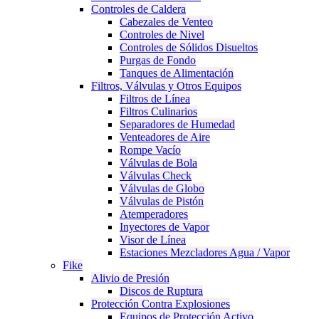
Controles de Caldera
Cabezales de Venteo
Controles de Nivel
Controles de Sólidos Disueltos
Purgas de Fondo
Tanques de Alimentación
Filtros, Válvulas y Otros Equipos
Filtros de Línea
Filtros Culinarios
Separadores de Humedad
Venteadores de Aire
Rompe Vacío
Válvulas de Bola
Válvulas Check
Válvulas de Globo
Válvulas de Pistón
Atemperadores
Inyectores de Vapor
Visor de Línea
Estaciones Mezcladores Agua / Vapor
Fike
Alivio de Presión
Discos de Ruptura
Protección Contra Explosiones
Equipos de Protección Activo