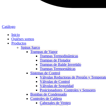
Catálogo
Inicio
Quiénes somos
Productos
Spirax Sarco
Trampas de Vapor
Trampas Termodinámicas
Trampas de Flotador
Trampas de Balde Invertido
Trampas Termoestáticas
Sistemas de Control
Válvulas Reductoras de Presión y Temperat
Válvulas de Control
Válvulas de Seguridad
Posicionadores, Controles y Sensores
Bombas de Condensado
Controles de Caldera
Cabezales de Venteo