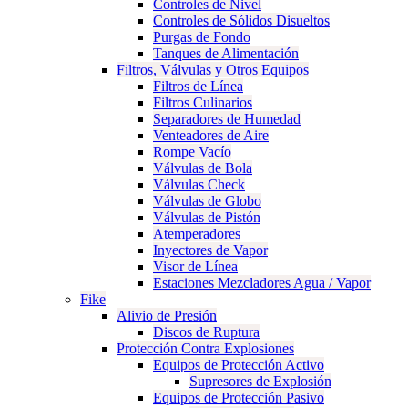
Controles de Nivel
Controles de Sólidos Disueltos
Purgas de Fondo
Tanques de Alimentación
Filtros, Válvulas y Otros Equipos
Filtros de Línea
Filtros Culinarios
Separadores de Humedad
Venteadores de Aire
Rompe Vacío
Válvulas de Bola
Válvulas Check
Válvulas de Globo
Válvulas de Pistón
Atemperadores
Inyectores de Vapor
Visor de Línea
Estaciones Mezcladores Agua / Vapor
Fike
Alivio de Presión
Discos de Ruptura
Protección Contra Explosiones
Equipos de Protección Activo
Supresores de Explosión
Equipos de Protección Pasivo