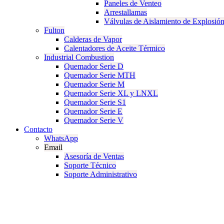
Paneles de Venteo
Arrestallamas
Válvulas de Aislamiento de Explosió
Fulton
Calderas de Vapor
Calentadores de Aceite Térmico
Industrial Combustion
Quemador Serie D
Quemador Serie MTH
Quemador Serie M
Quemador Serie XL y LNXL
Quemador Serie S1
Quemador Serie E
Quemador Serie V
Contacto
WhatsApp
Email
Asesoría de Ventas
Soporte Técnico
Soporte Administrativo