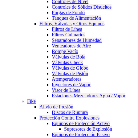
Controles de Nivel
Controles de Sólidos Disueltos
Purgas de Fondo
Tanques de Alimentación
Filtros, Válvulas y Otros Equipos
Filtros de Línea
Filtros Culinarios
Separadores de Humedad
Venteadores de Aire
Rompe Vacío
Válvulas de Bola
Válvulas Check
Válvulas de Globo
Válvulas de Pistón
Atemperadores
Inyectores de Vapor
Visor de Línea
Estaciones Mezcladores Agua / Vapor
Fike
Alivio de Presión
Discos de Ruptura
Protección Contra Explosiones
Equipos de Protección Activo
Supresores de Explosión
Equipos de Protección Pasivo