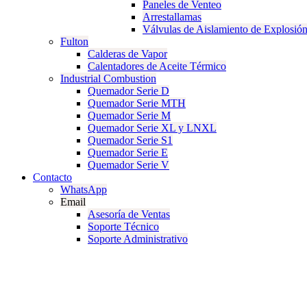
Paneles de Venteo
Arrestallamas
Válvulas de Aislamiento de Explosió
Fulton
Calderas de Vapor
Calentadores de Aceite Térmico
Industrial Combustion
Quemador Serie D
Quemador Serie MTH
Quemador Serie M
Quemador Serie XL y LNXL
Quemador Serie S1
Quemador Serie E
Quemador Serie V
Contacto
WhatsApp
Email
Asesoría de Ventas
Soporte Técnico
Soporte Administrativo