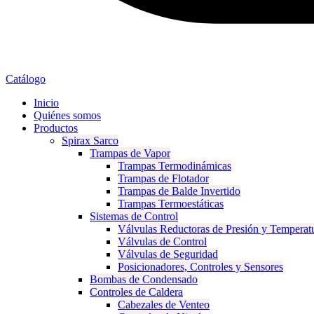
Catálogo
Inicio
Quiénes somos
Productos
Spirax Sarco
Trampas de Vapor
Trampas Termodinámicas
Trampas de Flotador
Trampas de Balde Invertido
Trampas Termoestáticas
Sistemas de Control
Válvulas Reductoras de Presión y Temperat
Válvulas de Control
Válvulas de Seguridad
Posicionadores, Controles y Sensores
Bombas de Condensado
Controles de Caldera
Cabezales de Venteo